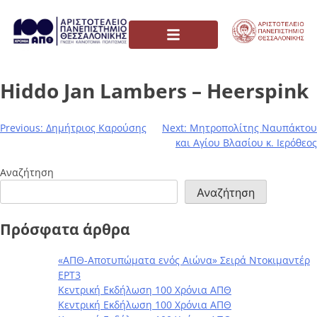
Hiddo Jan Lambers – Heerspink
Previous:
Δημήτριος Καρούσης
Next:
Μητροπολίτης Ναυπάκτου
και Αγίου Βλασίου κ. Ιερόθεος
Αναζήτηση
Αναζήτηση
Πρόσφατα άρθρα
«ΑΠΘ-Αποτυπώματα ενός Αιώνα» Σειρά Ντοκιμαντέρ
ΕΡΤ3
Κεντρική Εκδήλωση 100 Χρόνια ΑΠΘ
Κεντρική Εκδήλωση 100 Χρόνια ΑΠΘ