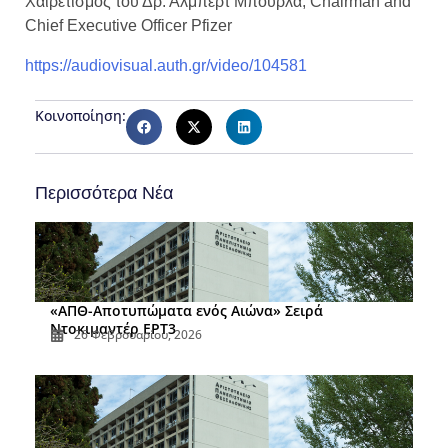
Χαιρετισμός του Δρ. Άλμπερτ Μπουρλά, Chairman and
Chief Executive Officer Pfizer
https://audiovisual.auth.gr/video/104581
Κοινοποίηση:
Περισσότερα Νέα
«ΑΠΘ-Αποτυπώματα ενός Αιώνα» Σειρά
Ντοκιμαντέρ ΕΡΤ3
26 Φεβρουαρίου, 2026